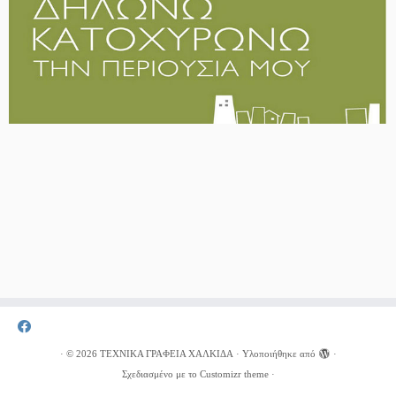
·
© 2026
ΤΕΧΝΙΚΑ ΓΡΑΦΕΙΑ ΧΑΛΚΙΔΑ
·
Υλοποιήθηκε από
·
Σχεδιασμένο με το
Customizr theme
·