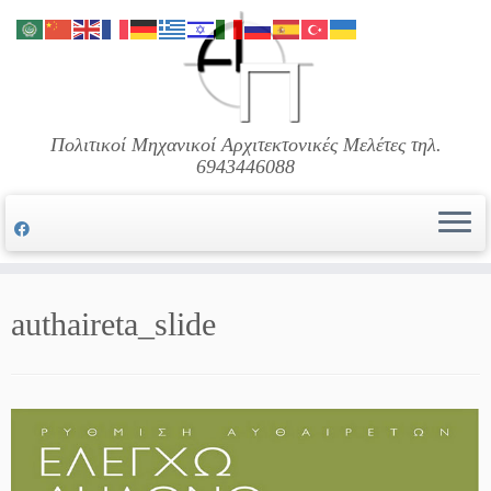
Μετάβαση
στο
περιεχόμενο
Πολιτικοί Μηχανικοί Αρχιτεκτονικές Μελέτες τηλ.
6943446088
authaireta_slide