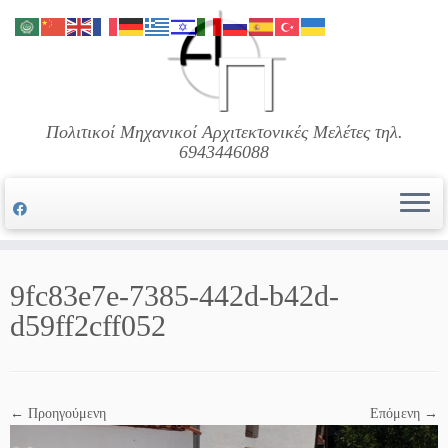
Μετάβαση
στο
περιεχόμενο
Πολιτικοί Μηχανικοί Αρχιτεκτονικές Μελέτες τηλ.
6943446088
9fc83e7e-7385-442d-b42d-
d59ff2cff052
← Προηγούμενη
Επόμενη →